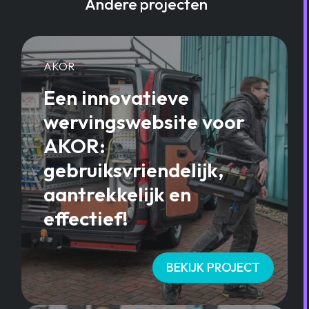
Andere projecten
AKOR
Een innovatieve
wervingswebsite voor
AKOR:
gebruiksvriendelijk,
aantrekkelijk en
effectief!
BEKIJK PROJECT