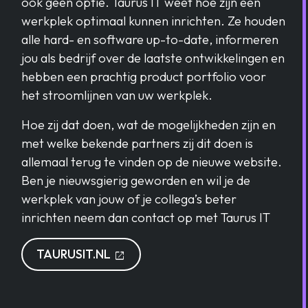
ook geen optie. Taurus IT weet hoe zijn een
werkplek optimaal kunnen inrichten. Ze houden
alle hard- en software up-to-date, informeren
jou als bedrijf over de laatste ontwikkelingen en
hebben een prachtig product portfolio voor
het stroomlijnen van uw werkplek.
Hoe zij dat doen, wat de mogelijkheden zijn en
met welke bekende partners zij dit doen is
allemaal terug te vinden op de nieuwe website.
Ben je nieuwsgierig geworden en wil je de
werkplek van jouw of je collega’s beter
inrichten neem dan contact op met Taurus IT
OPENT IN EEN NIEUW TABLAD
TAURUSIT.NL
open_in_new