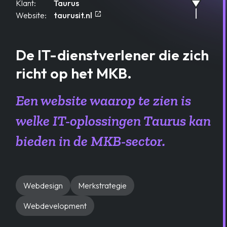
Klant:
Taurus
open_in_new
Opent in een nieuw tablad
Website:
taurusit.nl
De IT-dienstverlener die zich
richt op het MKB.
Een website waarop te zien is
welke IT-oplossingen Taurus kan
bieden in de MKB-sector.
Webdesign
Merkstrategie
Webdevelopment