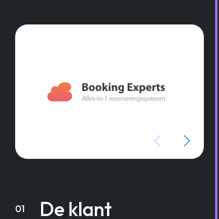
De klant
01