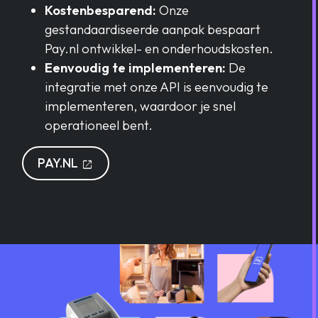
Kostenbesparend:
Onze
gestandaardiseerde aanpak bespaart
Pay.nl ontwikkel- en onderhoudskosten.
Eenvoudig te implementeren:
De
integratie met onze API is eenvoudig te
implementeren, waardoor je snel
operationeel bent.
OPENT IN EEN NIEUW TABLAD
PAY.NL
open_in_new