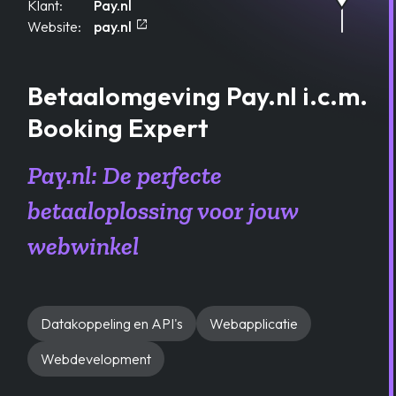
Klant:
Pay.nl
open_in_new
Opent in een nieuw tablad
Website:
pay.nl
Betaalomgeving Pay.nl i.c.m.
Booking Expert
Pay.nl: De perfecte
betaaloplossing voor jouw
webwinkel
Datakoppeling en API's
Webapplicatie
Webdevelopment