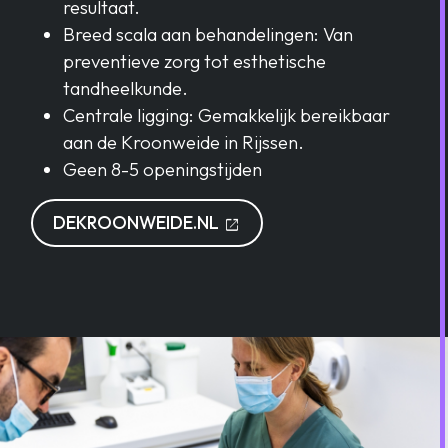
resultaat.
Breed scala aan behandelingen: Van
preventieve zorg tot esthetische
tandheelkunde.
Centrale ligging: Gemakkelijk bereikbaar
aan de Kroonweide in Rijssen.
Geen 8-5 openingstijden
OPENT IN EEN NIEUW TA
DEKROONWEIDE.NL
open_in_new