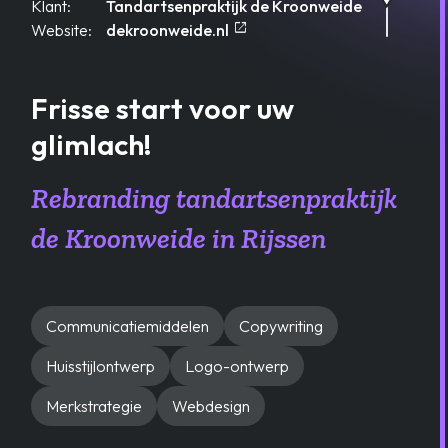
Klant:
Tandartsenpraktijk de Kroonweide
open_in_new
Opent in een nieuw tablad
Website:
dekroonweide.nl
Frisse start voor uw
glimlach!
Rebranding tandartsenpraktijk
de Kroonweide in Rijssen
Communicatiemiddelen
Copywriting
Huisstijlontwerp
Logo-ontwerp
Merkstrategie
Webdesign