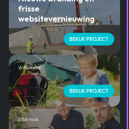
frisse
websitevernieuwing
BEKIJK PROJECT
Wifiticket.nl
BEKIJK PROJECT
DBA-tool