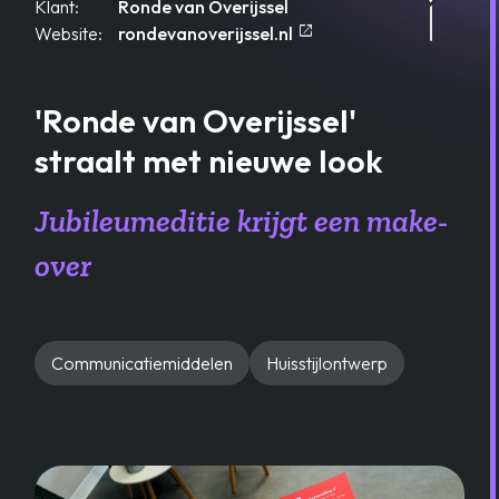
Klant:
Ronde van Overijssel
open_in_new
Opent in een nieuw ta
Website:
rondevanoverijssel.nl
'Ronde van Overijssel'
straalt met nieuwe look
Jubileumeditie krijgt een make-
over
Communicatiemiddelen
Huisstijlontwerp