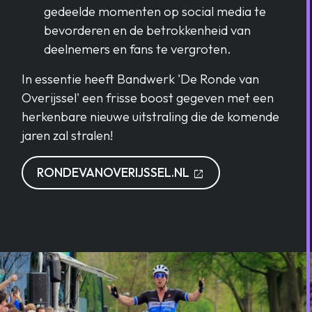
gedeelde momenten op social media te
bevorderen en de betrokkenheid van
deelnemers en fans te vergroten.
In essentie heeft Bandwerk 'De Ronde van
Overijssel' een frisse boost gegeven met een
herkenbare nieuwe uitstraling die de komende
jaren zal stralen!
OPENT IN EEN NI
RONDEVANOVERIJSSEL.NL
open_in_new