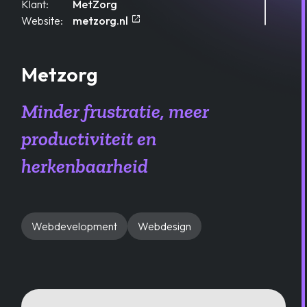
Klant:
MetZorg
open_in_new
Opent in een nieuw tablad
Website:
metzorg.nl
Metzorg
Minder frustratie, meer
productiviteit en
herkenbaarheid
Webdevelopment
Webdesign