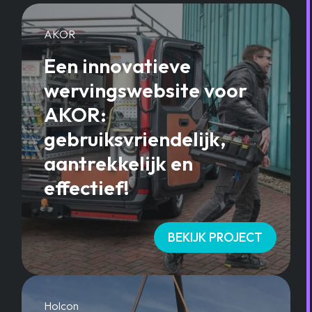
AKOR
Een innovatieve
wervingswebsite voor
AKOR:
gebruiksvriendelijk,
aantrekkelijk en
effectief!
BEKIJK PROJECT
Holcon