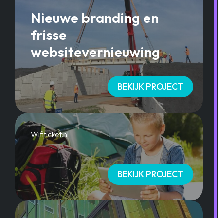
Nieuwe branding en
frisse
websitevernieuwing
BEKIJK PROJECT
Wifiticket.nl
BEKIJK PROJECT